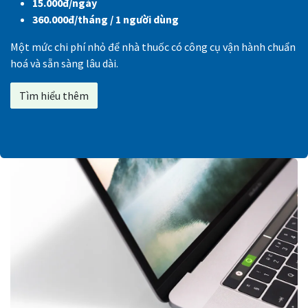
15.000đ/ngày
360.000đ/tháng / 1 người dùng
Một mức chi phí nhỏ để nhà thuốc có công cụ vận hành chuẩn
hoá và sẵn sàng lâu dài.
Tìm hiểu thêm