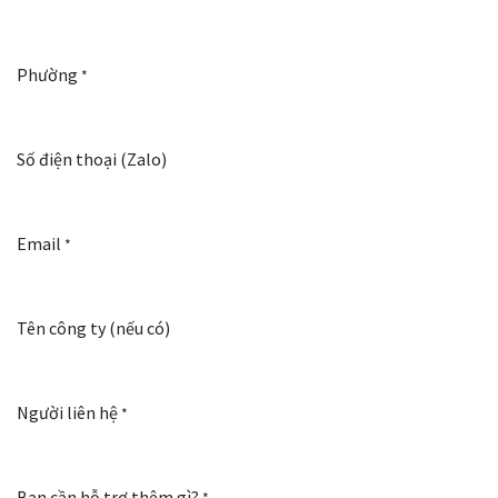
Phường
*
Số điện thoại (Zalo)
Email
*
Tên công ty (nếu có)
Người liên hệ
*
Bạn cần hỗ trợ thêm gì?