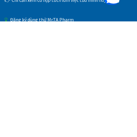
Đăng ký dùng thử Mr.TA Pharm
Nhận link tải Mr.TA for Doctor
Mr.TA – Phần mềm cho người làm nghề y
Phát triển bởi
TAA
Đội ngũ đã nhiều năm làm việc
trong hệ sinh thái dược phẩm,
logistics và chăm sóc sức khoẻ tại
Việt Nam.
+84 902-456-777